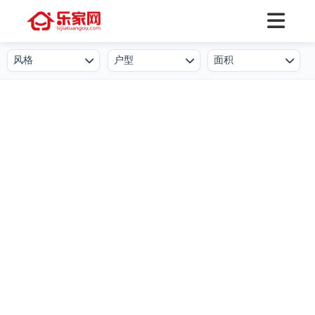
风格
户型
面积
欧式
一居室
50㎡及以下
北欧
二居室
50-80㎡
简欧
三居室
80-100㎡
新中式
四居室
100-130㎡
现代简约
叠墅
130-150㎡
港式
公寓
150-250㎡
工业风
小户型
250-500㎡
后现代
复式
500㎡及以上