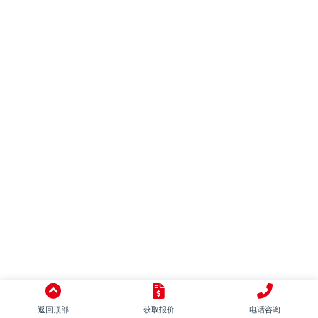
混搭
别墅
LOFT
田园
日式
地中海
美式
简美
东南亚
中式
意式
返回顶部
获取报价
电话咨询
新古典