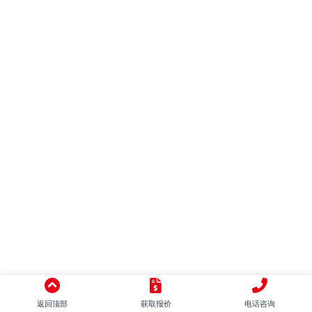
混搭
别墅
LOFT
田园
日式
地中海
美式
简美
东南亚
中式
意式
返回顶部
获取报价
电话咨询
新古典