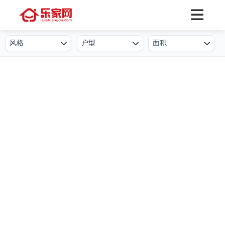
风格
户型
面积
欧式
一居室
50㎡及以下
北欧
二居室
50-80㎡
简欧
三居室
80-100㎡
新中式
四居室
100-130㎡
现代简约
叠墅
130-150㎡
港式
公寓
150-250㎡
工业风
小户型
250-500㎡
后现代
复式
500㎡及以上