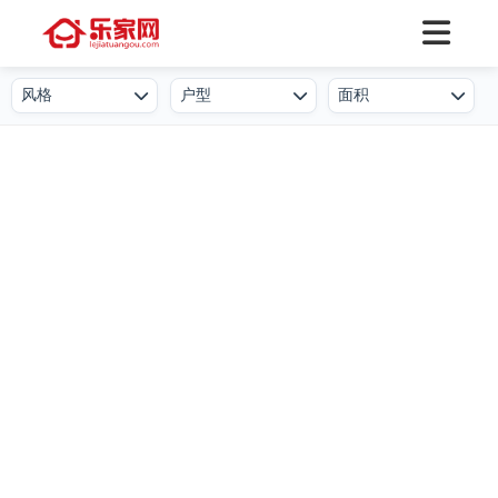
风格
户型
面积
欧式
一居室
50㎡及以下
北欧
二居室
50-80㎡
简欧
三居室
80-100㎡
新中式
四居室
100-130㎡
现代简约
叠墅
130-150㎡
港式
公寓
150-250㎡
工业风
小户型
250-500㎡
后现代
复式
500㎡及以上