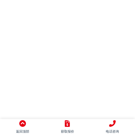
混搭
别墅
LOFT
田园
日式
地中海
美式
简美
东南亚
中式
意式
返回顶部
获取报价
电话咨询
新古典