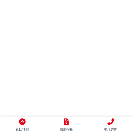
混搭
别墅
LOFT
田园
日式
地中海
美式
简美
东南亚
中式
意式
返回顶部
获取报价
电话咨询
新古典