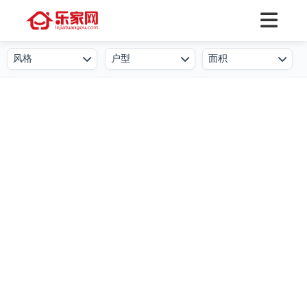
风格
户型
面积
欧式
一居室
50㎡及以下
北欧
二居室
50-80㎡
简欧
三居室
80-100㎡
新中式
四居室
100-130㎡
现代简约
叠墅
130-150㎡
港式
公寓
150-250㎡
工业风
小户型
250-500㎡
后现代
复式
500㎡及以上