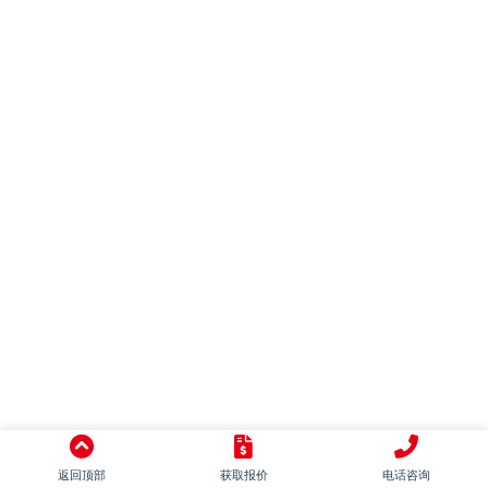
混搭
别墅
LOFT
田园
日式
地中海
美式
简美
东南亚
中式
意式
返回顶部
获取报价
电话咨询
新古典