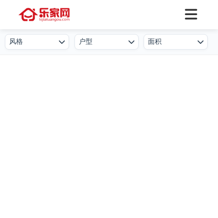
风格
户型
面积
欧式
一居室
50㎡及以下
北欧
二居室
50-80㎡
简欧
三居室
80-100㎡
新中式
四居室
100-130㎡
现代简约
叠墅
130-150㎡
港式
公寓
150-250㎡
工业风
小户型
250-500㎡
后现代
复式
500㎡及以上