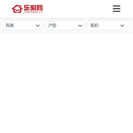
风格
户型
面积
欧式
一居室
50㎡及以下
北欧
二居室
50-80㎡
简欧
三居室
80-100㎡
新中式
四居室
100-130㎡
现代简约
叠墅
130-150㎡
港式
公寓
150-250㎡
工业风
小户型
250-500㎡
后现代
复式
500㎡及以上