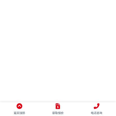
混搭
别墅
LOFT
田园
日式
地中海
美式
简美
东南亚
中式
意式
返回顶部
获取报价
电话咨询
新古典