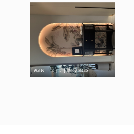
奶油风
3
5
蔚蓝之城135