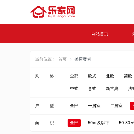
网站首页
当前位置：
首页
整屋案例
风 格：
全部
欧式
北欧
简欧
中式
意式
新古典
法
户 型：
全部
一居室
二居室
面 积：
全部
50㎡及以下
50-80