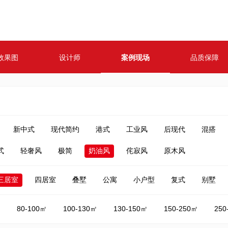
效果图
设计师
案例现场
品质保障
新中式
现代简约
港式
工业风
后现代
混搭
式
轻奢风
极简
奶油风
侘寂风
原木风
三居室
四居室
叠墅
公寓
小户型
复式
别墅
㎡
80-100㎡
100-130㎡
130-150㎡
150-250㎡
250