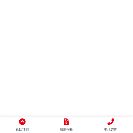
混搭
别墅
LOFT
田园
日式
地中海
美式
简美
东南亚
中式
意式
返回顶部
获取报价
电话咨询
新古典