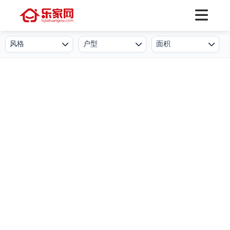
风格
户型
面积
欧式
一居室
50㎡及以下
北欧
二居室
50-80㎡
简欧
三居室
80-100㎡
新中式
四居室
100-130㎡
现代简约
叠墅
130-150㎡
港式
公寓
150-250㎡
工业风
小户型
250-500㎡
后现代
复式
500㎡及以上