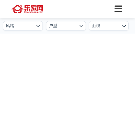
风格
户型
面积
欧式
一居室
50㎡及以下
北欧
二居室
50-80㎡
简欧
三居室
80-100㎡
新中式
四居室
100-130㎡
现代简约
叠墅
130-150㎡
港式
公寓
150-250㎡
工业风
小户型
250-500㎡
后现代
复式
500㎡及以上