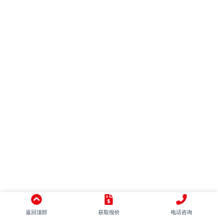
混搭
别墅
LOFT
田园
日式
地中海
美式
简美
东南亚
中式
意式
返回顶部
获取报价
电话咨询
新古典