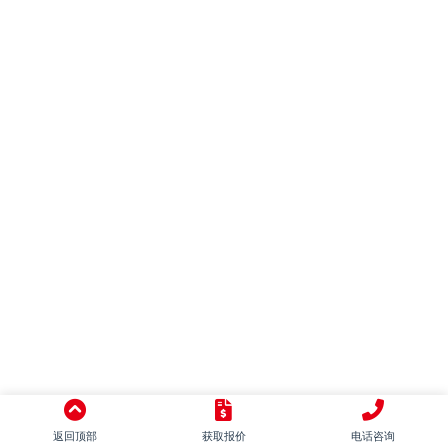
混搭
别墅
LOFT
田园
日式
地中海
美式
简美
东南亚
中式
意式
返回顶部
获取报价
电话咨询
新古典