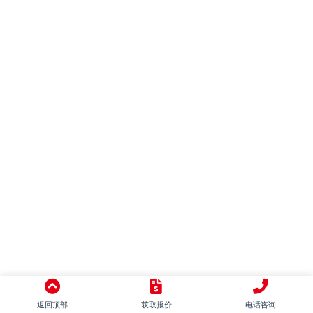
混搭
别墅
LOFT
田园
日式
地中海
美式
简美
东南亚
中式
意式
返回顶部
获取报价
电话咨询
新古典