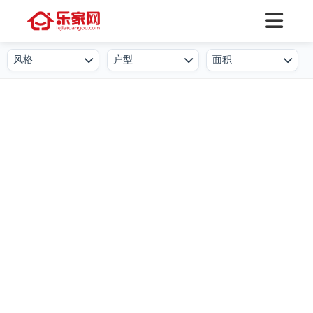
风格
户型
面积
欧式
一居室
50㎡及以下
北欧
二居室
50-80㎡
简欧
三居室
80-100㎡
新中式
四居室
100-130㎡
现代简约
叠墅
130-150㎡
港式
公寓
150-250㎡
工业风
小户型
250-500㎡
后现代
复式
500㎡及以上