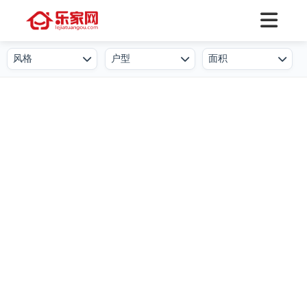
风格
户型
面积
欧式
一居室
50㎡及以下
北欧
二居室
50-80㎡
简欧
三居室
80-100㎡
新中式
四居室
100-130㎡
现代简约
叠墅
130-150㎡
港式
公寓
150-250㎡
工业风
小户型
250-500㎡
后现代
复式
500㎡及以上