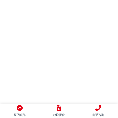
混搭
别墅
LOFT
田园
日式
地中海
美式
简美
东南亚
中式
意式
返回顶部
获取报价
电话咨询
新古典